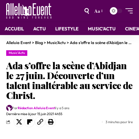
Aa
ACCUEIL
ACTU
LIFESTYLE
MUSIC’ACTU
CINE’
Alleluia Event
>
Blog
>
Music'Actu
>
Ada s’offre la scène d’Abidjan le 27 juin. Découverte d’un talent inaltérable au service de Christ.
Music'Actu
Ada s’offre la scène d’Abidjan
le 27 juin. Découverte d’un
talent inaltérable au service de
Christ.
Par
Rédaction Alleluia Event
il y a 5 ans
Dernière mise à jour 15 juin 2021 4h55
3 minutes pour lire