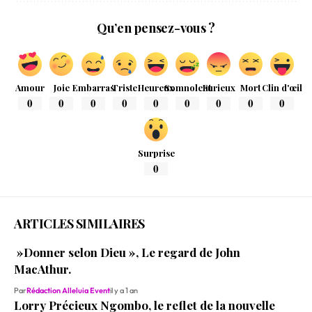
Qu’en pensez-vous ?
Amour
Joie
Embarras
Triste
Heureux
Somnolent
Furieux
Mort
Clin d'œil
0
0
0
0
0
0
0
0
0
Surprise
0
ARTICLES SIMILAIRES
»Donner selon Dieu », Le regard de John
MacAthur.
Par
Rédaction Alleluia Event
il y a 1 an
Lorry Précieux Ngombo, le reflet de la nouvelle