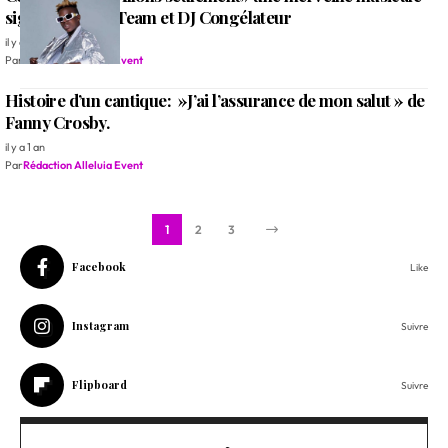
signée la Bless Team et DJ Congélateur
il y a 1 an
Par
Rédaction Alleluia Event
Histoire d’un cantique: »J’ai l’assurance de mon salut » de
Fanny Crosby.
il y a 1 an
Par
Rédaction Alleluia Event
1
2
3
Facebook
Like
Instagram
Suivre
Flipboard
Suivre