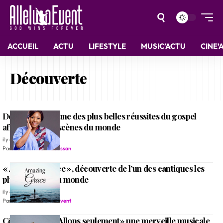
ACCUEIL
ACTU
LIFESTYLE
MUSIC’ACTU
CINE’
Découverte
Dena Mwana, l’une des plus belles réussites du gospel
africain sur les scènes du monde
il y a 2 mois
Par
Jean Richard N'Guessan
« Amazing Grace », découverte de l’un des cantiques les
plus célèbres du monde
il y a 4 mois
Par
Rédaction Alleluia Event
Côte d’Ivoire: «Allons seulement» une merveille musicale