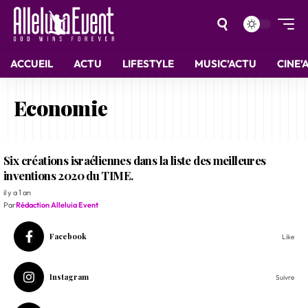
ACCUEIL
ACTU
LIFESTYLE
MUSIC’ACTU
CINE’
Economie
Six créations israéliennes dans la liste des meilleures
inventions 2020 du TIME.
il y a 1 an
Par
Rédaction Alleluia Event
Facebook
Like
Instagram
Suivre