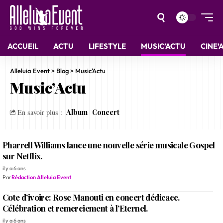
ACCUEIL
ACTU
LIFESTYLE
MUSIC’ACTU
CINE’
Alleluia Event
>
Blog
>
Music'Actu
Music’Actu
Album
Concert
En savoir plus :
Pharrell Williams lance une nouvelle série musicale Gospel
sur Netflix.
il y a 6 ans
Par
Rédaction Alleluia Event
Cote d’ivoire: Rose Manouti en concert dédicace.
Célébration et remerciement à l’Eternel.
il y a 6 ans