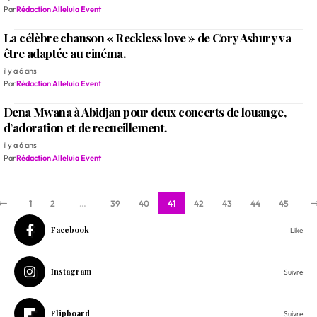
Par
Rédaction Alleluia Event
La célèbre chanson « Reckless love » de Cory Asbury va
être adaptée au cinéma.
il y a 6 ans
Par
Rédaction Alleluia Event
Dena Mwana à Abidjan pour deux concerts de louange,
d’adoration et de recueillement.
il y a 6 ans
Par
Rédaction Alleluia Event
1
2
…
39
40
41
42
43
44
45
Facebook
Like
Instagram
Suivre
Flipboard
Suivre