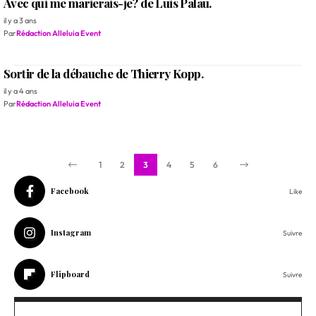
Avec qui me marierais-je? de Luis Palau.
il y a 3 ans
Par
Rédaction Alleluia Event
Sortir de la débauche de Thierry Kopp.
il y a 4 ans
Par
Rédaction Alleluia Event
1
2
3
4
5
6
Facebook
Like
Instagram
Suivre
Flipboard
Suivre