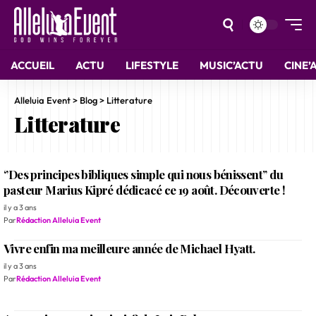
ACCUEIL
ACTU
LIFESTYLE
MUSIC’ACTU
CINE’
Alleluia Event
>
Blog
>
Litterature
Litterature
‘’Des principes bibliques simple qui nous bénissent’’ du
pasteur Marius Kipré dédicacé ce 19 août. Découverte !
il y a 3 ans
Par
Rédaction Alleluia Event
Vivre enfin ma meilleure année de Michael Hyatt.
il y a 3 ans
Par
Rédaction Alleluia Event