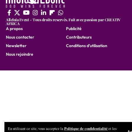
Alleluia Event - Tous droits reservés. Fait avec passion par CREATIV
AFRICA
A propos
Publicité
Nous contacter
Contributeurs
Newsletter
Conditions d’utilisation
Nous rejoindre
Politique de confidentialité
En utilisant ce site, vous acceptez la
et les
Ac