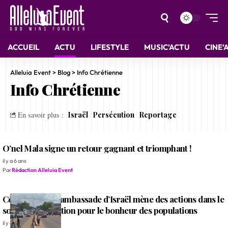
ACCUEIL
ACTU
LIFESTYLE
MUSIC’ACTU
CINE’
Alleluia Event
>
Blog
>
Info Chrétienne
Info Chrétienne
Israël
Persécution
Reportage
En savoir plus :
O’nel Mala signe un retour gagnant et triomphant !
il y a 6 ans
Par
Rédaction Alleluia Event
Côte d’Ivoire : l’ambassade d’Israël mène des actions dans le
social et l’éducation pour le bonheur des populations
il y a 10 mois