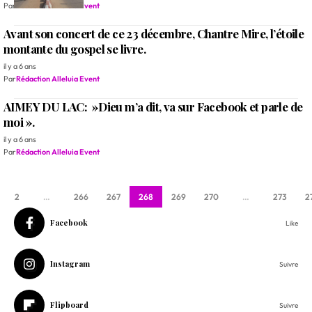
Par
Rédaction Alleluia Event
Avant son concert de ce 23 décembre, Chantre Mire, l’étoile
montante du gospel se livre.
il y a 6 ans
Par
Rédaction Alleluia Event
AIMEY DU LAC: »Dieu m’a dit, va sur Facebook et parle de
moi ».
il y a 6 ans
Par
Rédaction Alleluia Event
2
…
266
267
268
269
270
…
273
2
Facebook
Like
Instagram
Suivre
Flipboard
Suivre