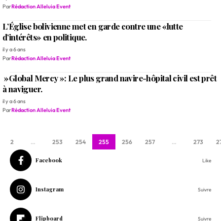
Par
Rédaction Alleluia Event
L’Église bolivienne met en garde contre une «lutte
d’intérêts» en politique.
il y a 6 ans
Par
Rédaction Alleluia Event
»Global Mercy »: Le plus grand navire-hôpital civil est prêt
à naviguer.
il y a 6 ans
Par
Rédaction Alleluia Event
2
…
253
254
255
256
257
…
273
2
Facebook
Like
Instagram
Suivre
Flipboard
Suivre