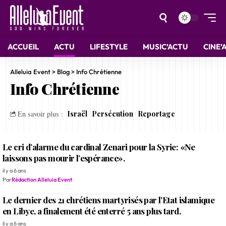
ACCUEIL
ACTU
LIFESTYLE
MUSIC’ACTU
CINE’
Alleluia Event
>
Blog
>
Info Chrétienne
Info Chrétienne
Israël
Persécution
Reportage
En savoir plus :
Le cri d’alarme du cardinal Zenari pour la Syrie: «Ne
laissons pas mourir l’espérance».
il y a 6 ans
Par
Rédaction Alleluia Event
Le dernier des 21 chrétiens martyrisés par l’Etat islamique
en Libye, a finalement été enterré 5 ans plus tard.
il y a 6 ans