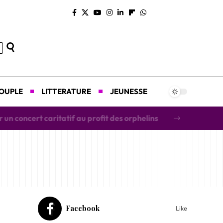
COUPLE
LITTERATURE
JEUNESSE
concert caritatif au profit des orphelins
Facebook
Like