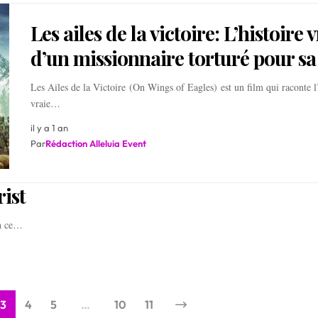
Les ailes de la victoire: L’histoire 
d’un missionnaire torturé pour sa 
Les Ailes de la Victoire (On Wings of Eagles) est un film qui raconte l’
vraie…
il y a 1 an
Par
Rédaction Alleluia Event
ist
en ce…
3
4
5
…
10
11