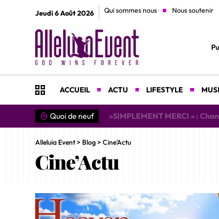
Qui sommes nous
Nous soutenir
Jeudi 6 Août 2026
Pu
ACCUEIL
ACTU
LIFESTYLE
MUSI
n du Christ »
Quoi de neuf
»SIMPLEMENT MERCI » : Chantre L
Alleluia Event
>
Blog
>
Cine'Actu
Cine’Actu